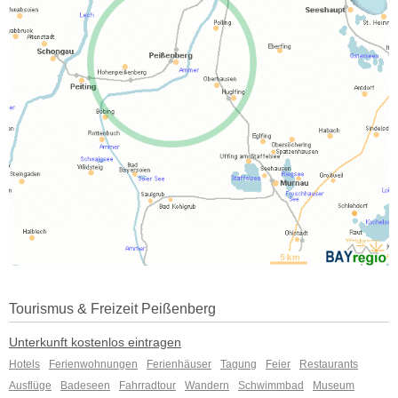
Tourismus & Freizeit Peißenberg
Unterkunft kostenlos eintragen
Hotels
Ferienwohnungen
Ferienhäuser
Tagung
Feier
Restaurants
Ausflüge
Badeseen
Fahrradtour
Wandern
Schwimmbad
Museum